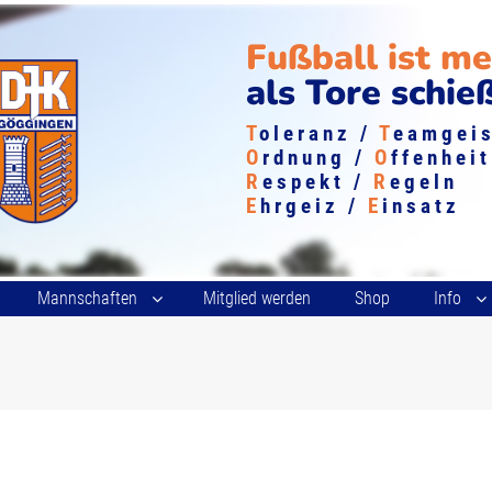
Fußball ist m
als Tore schie
T
oleranz /
T
eamgei
O
rdnung /
O
ffenheit
R
espekt /
R
egeln
E
hrgeiz /
E
insatz
Mannschaften
Mitglied werden
Shop
Info