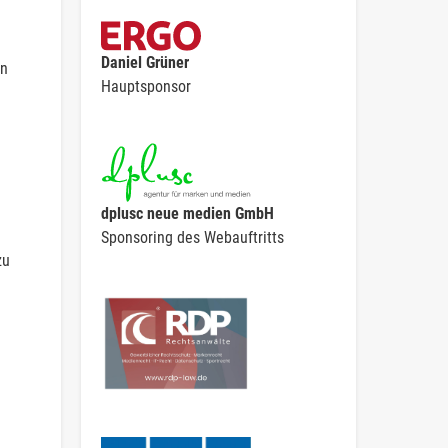
Daniel Grüner
en
Hauptsponsor
dplusc neue medien GmbH
Sponsoring des Webauftritts
zu