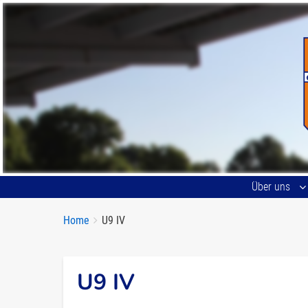
Über uns
Breadcrumbs
You
Home
U9 IV
are
here:
U9 IV