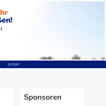
ehr
ßen!
st
Kontakt
Sponsoren