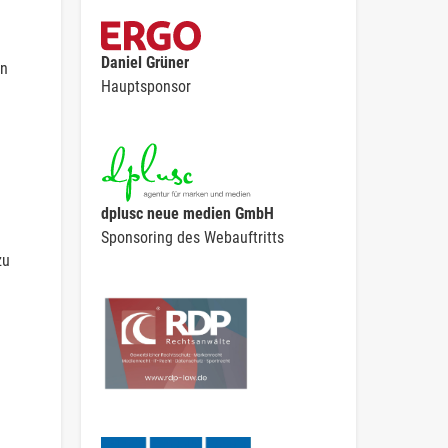
Daniel Grüner
en
Hauptsponsor
dplusc neue medien GmbH
Sponsoring des Webauftritts
zu