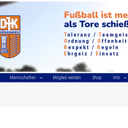
Fußball ist m
als Tore schie
T
oleranz /
T
eamgei
O
rdnung /
O
ffenheit
R
espekt /
R
egeln
E
hrgeiz /
E
insatz
Mannschaften
Mitglied werden
Shop
Info