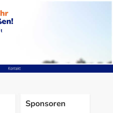
ehr
ßen!
st
Kontakt
Sponsoren