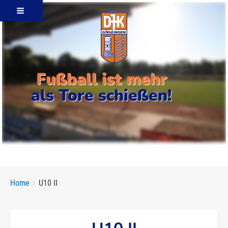
Fußball ist mehr
als Tore schießen!
Breadcrumbs
You
Home
U10 II
are
here: