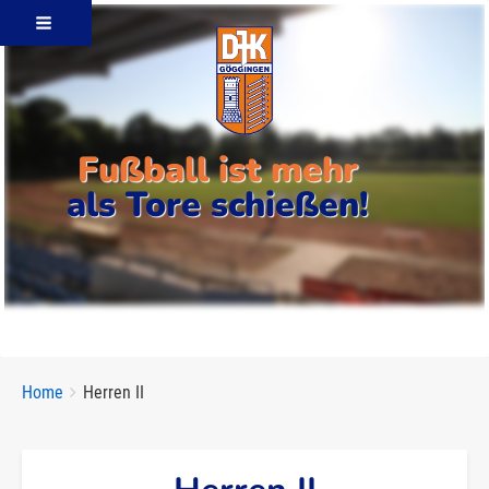
Fußball ist mehr
als Tore schießen!
Breadcrumbs
You
Home
Herren II
are
here: